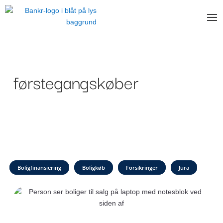
førstegangskøber
Boligfinansiering
Boligkøb
Forsikringer
Jura