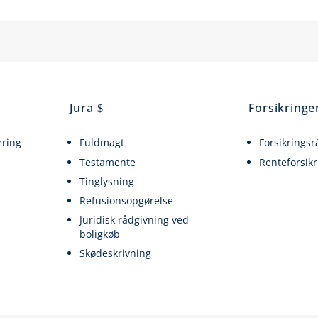
Jura
Forsikringe
ering
Fuldmagt
Forsikringsr
Testamente
Renteforsikr
Tinglysning
Refusionsopgørelse
Juridisk rådgivning ved
boligkøb
Skødeskrivning