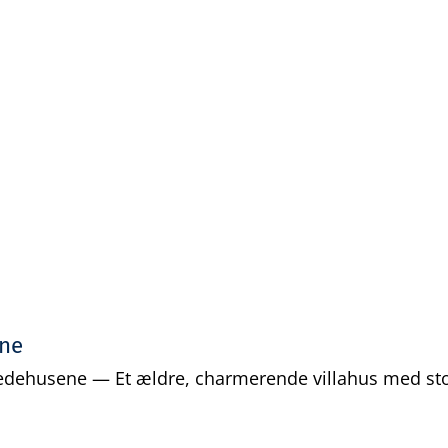
Gratis analyse
Viden
Log ind
Opret grati
ene
edehusene — Et ældre, charmerende villahus med stor