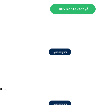
s konto
Kontakt
Bliv kontaktet
Lynanalyser
...
Lynanalyser