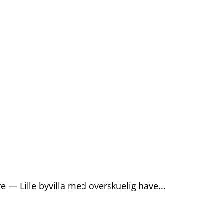
Gratis analyse
Viden
Log ind
Opret grati
e — Lille byvilla med overskuelig have...