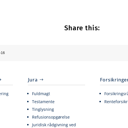
Share this:
-16
Jura
Forsikringe
ering
Fuldmagt
Forsikringsr
Testamente
Renteforsikr
Tinglysning
Refusionsopgørelse
Juridisk rådgivning ved