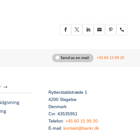






Send os en mail
+45 60 15 99 20
r
Rytterstaldstræde 1
4200 Slagelse
ådgivning
Denmark
ing
Cvr. 43535951
Telefon:
+45 60 15 99 20
E-mail:
kontakt@bankr.dk