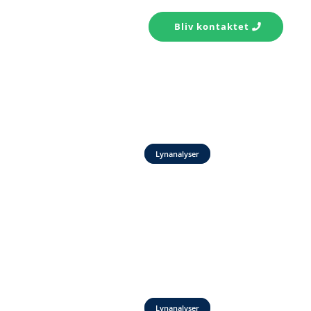
s konto
Kontakt
Bliv kontaktet
Lynanalyser
Lynanalyser