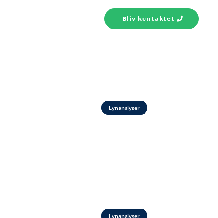
s konto
Kontakt
Bliv kontaktet
Lynanalyser
Lynanalyser