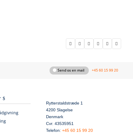






Send os en mail
+45 60 15 99 20
r
Rytterstaldstræde 1
4200 Slagelse
ådgivning
Denmark
ing
Cvr. 43535951
Telefon:
+45 60 15 99 20