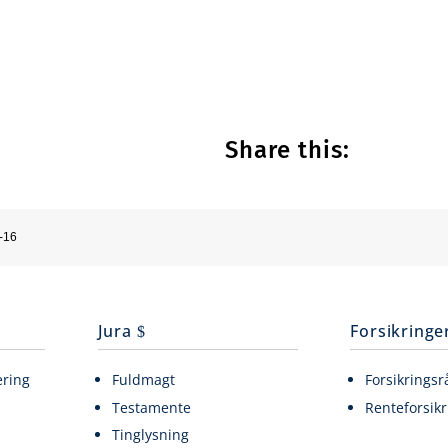
Share this:
-16
Jura
Forsikringe
ering
Fuldmagt
Forsikringsr
Testamente
Renteforsikr
Tinglysning