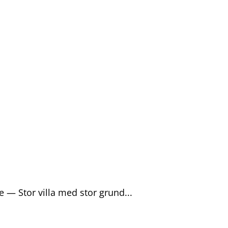
Gratis analyse
Viden
Log ind
Opret grati
e — Stor villa med stor grund...