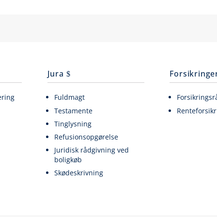
Jura
Forsikringe
ering
Fuldmagt
Forsikringsr
Testamente
Renteforsikr
Tinglysning
Refusionsopgørelse
Juridisk rådgivning ved
boligkøb
Skødeskrivning