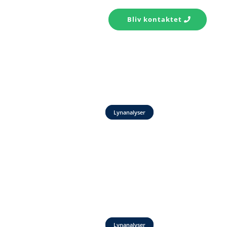
s konto
Kontakt
Bliv kontaktet
Lynanalyser
Lynanalyser