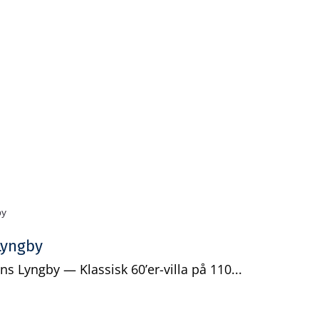
Gratis analyse
Viden
Log ind
Opret grati
Lyngby
 Lyngby — Klassisk 60’er-villa på 110...