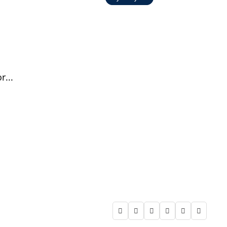
...





