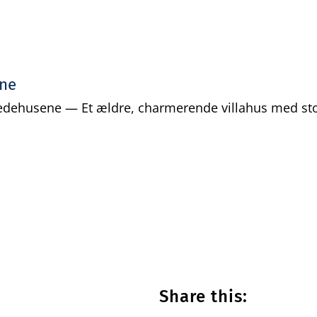
ene
edehusene — Et ældre, charmerende villahus med stor
Share this: