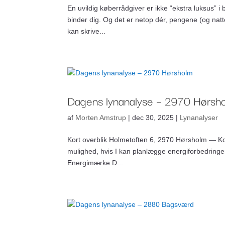
En uvildig køberrådgiver er ikke “ekstra luksus” i 
binder dig. Og det er netop dér, pengene (og natte
kan skrive...
Dagens lynanalyse – 2970 Hørsh
af
Morten Amstrup
|
dec 30, 2025
|
Lynanalyser
Kort overblik Holmetoften 6, 2970 Hørsholm — Kom
mulighed, hvis I kan planlægge energiforbedringer
Energimærke D...