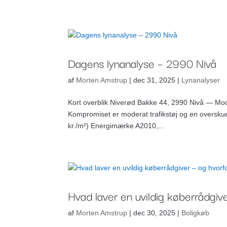
Om Bankr
Ydelser
Dagens lynanalyse – 2990 Nivå
af
Morten Amstrup
|
dec 31, 2025
|
Lynanalyser
Kort overblik Niverød Bakke 44, 2990 Nivå — Mode
Kompromiset er moderat trafikstøj og en overskuel
kr./m²) Energimærke A2010,...
Hvad laver en uvildig køberrådgive
af
Morten Amstrup
|
dec 30, 2025
|
Boligkøb