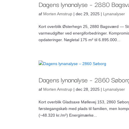
Dagens lynanalyse – 2880 Bags
af
Morten Amstrup
|
dec 29, 2025
|
Lynanalyser
Kort overblik Østerhegn 25, 2880 Bagsværd — Stor 
varmeudgifter ved energiforbedringer. Kompromi
opdateringer. Nøgletal 175 m² til 6.895.000...
Dagens lynanalyse – 2860 Søbor
af
Morten Amstrup
|
dec 28, 2025
|
Lynanalyser
Kort overblik Gladsaxe Møllevej 153, 2860 Søborg
førstegangskøb med plads til familien, men kompro
(~48.320 kr./m²) Energimærke...