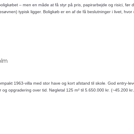
boligkøbet – men en måde at få styr på pris, papirarbejde og risici, før 
søvnen) typisk ligger. Boligkøb er en af de få beslutninger i livet, hvo
olm
pakt 1963-villa med stor have og kort afstand til skole. God entry-lev
 og opgradering over tid. Nøgletal 125 m² til 5.650.000 kr. (~45.200 kr