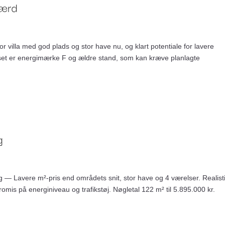
værd
villa med god plads og stor have nu, og klart potentiale for lavere
set er energimærke F og ældre stand, som kan kræve planlagte
g
 — Lavere m²-pris end områdets snit, stor have og 4 værelser. Realist
mis på energiniveau og trafikstøj. Nøgletal 122 m² til 5.895.000 kr.